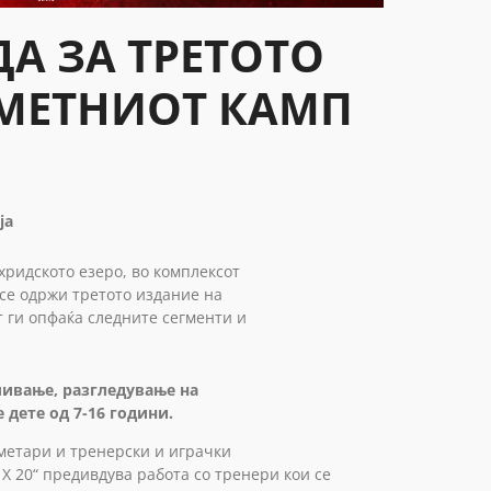
А ЗА ТРЕТОТО
МЕТНИОТ КАМП
ја
Повеќе
држави
Охридското езеро, во комплексот
„40х20
 се одржи третото издание на
т ги опфаќа следните сегменти и
пливање, разгледување на
 дете од 7-16 години.
метари и тренерски и играчки
Х 20“ предивдува работа со тренери кои се
PROGRA