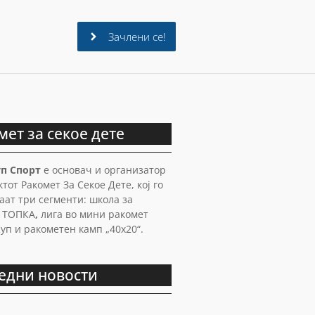
Зачлени се!
мет за секое дете
п Спорт
е основач и организатор
тот Ракомет За Секое Дете, кој го
аат три сегменти: школа за
т ТОПКА
,
лига во мини ракомет
Куп и ракометен камп „40х20“.
едни новости