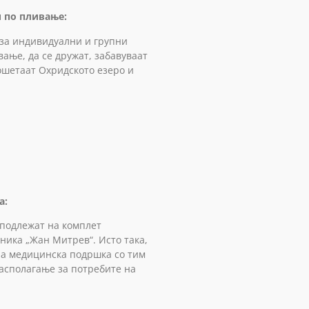
 по пливање:
оза индивидуални и групни
ање, да се дружат, забавуваат
рошетаат Охридското езеро и
а:
 подлежат на комплет
ика „Жан Митрев“. Исто така,
на медицинска подршка со тим
располагање за потребите на