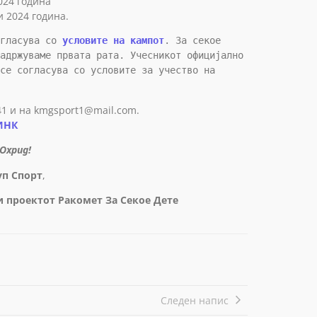
024 година
и 2024 година.
гласува со 
условите на кампот
. За секое 
адржуваме првата рата. Учесникот официјално 
се согласува со условите за учество на 
41 и на kmgsport1@mail.com.
ИНК
 Охрид!
уп Спорт
,
и проектот Ракомет За Секое Дете
Следен напис