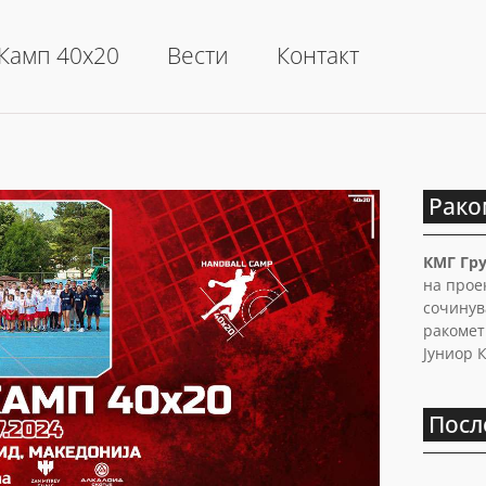
Камп 40х20
Вести
Контакт
Рако
КМГ Гру
на проек
сочинув
ракоме
Јуниор 
Посл