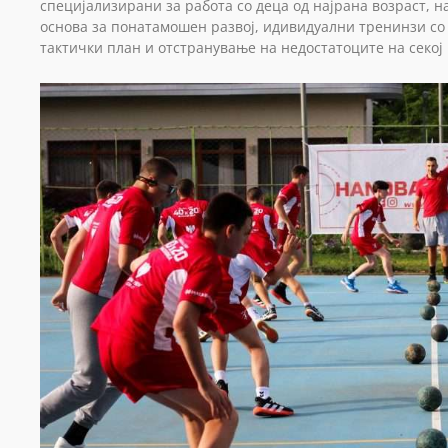
специјализирани за работа со деца од најрана возраст, 
основа за понатамошен развој, идивидуални тренинзи со
тактички план и отстранување на недостатоците на секој