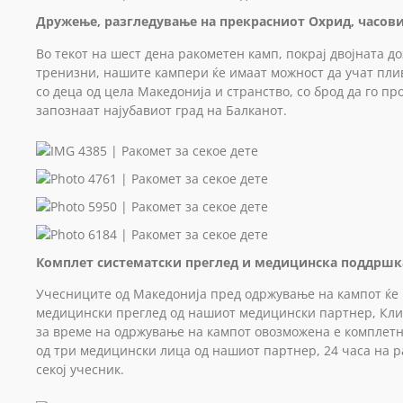
Дружење, разгледување на прекрасниот Охрид, часови
Во текот на шест дена ракометен камп, покрај двојната д
тренизни, нашите кампери ќе имаат можност да учат плив
со деца од цела Македонија и странство, со брод да го п
запознаат најубавиот град на Балканот.
Комплет систематски преглед и медицинска поддршк
Учесниците од Македонија пред одржување на кампот ќе
медицински преглед од нашиот медицински партнер, Клин
за време на одржување на кампот овозможена е комплет
од три медицински лица од нашиот партнер, 24 часа на 
секој учесник.