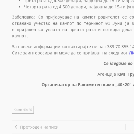
Трета рата од 4.500 денари, наjдоцна до 15-ти Мај 2
Четврта рата од 4.500 денари, најдоцна до 15-ти Јун
Забелешка: Со пријавување на кампот родителот се со
откажано учество на кампот по терминот 01 Јуни ја з
е пријавен со уплата на првата рата и потврда дека 
кампот.
За повеќе информации контактирајте не на +389 70 355 1
Сите заинтересирани може да се пријават на следниот
Л
Се гледаме во
Агенција
КМГ Гр
Организатор на Ракометен камп „40×20“ 
Камп 40х20
Претходен написи