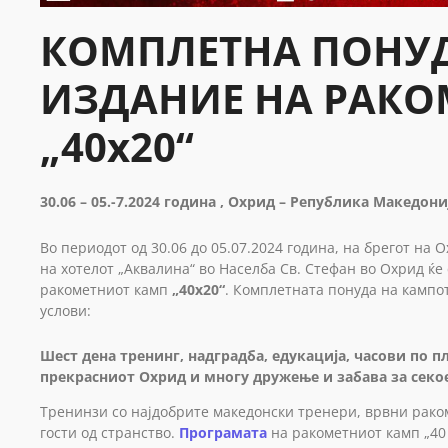
КОМПЛЕТНА ПОНУД
ИЗДАНИЕ НА РАКО
„40х20“
30.06 – 05.-7.2024 година , Охрид – Република Македони
Во периодот од 30.06 до 05.07.2024 година, на брегот на 
на хотелот „Аквалина“ во Населба Св. Стефан во Охрид ќе
ракометниот камп
„40х20“
. Комплетната понуда на кампо
услови:
Шест дена тренинг, надградба, едукација, часови по 
прекрасниот Охрид и многу дружење и забава за секое
Тренинзи со најдобрите македонски тренери, врвни рако
гости од странство.
Програмата
на ракометниот камп „40 