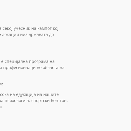
 секој учесник на кампот кој
е локации низ државата до
 е специјална програма на
ни професионалци во областа на
и:
сока на едукација на нашите
а психологија, спортски бон-тон,
н.