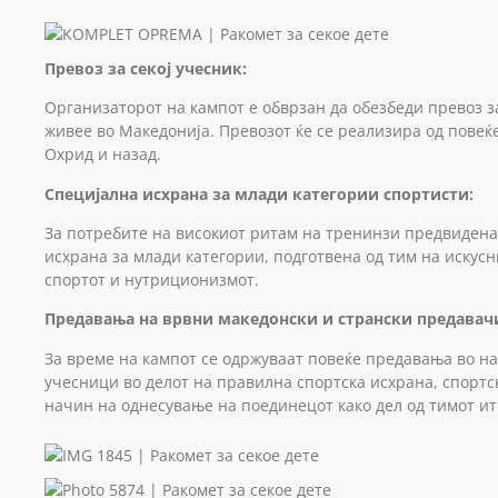
Превоз за секој учесник:
Организаторот на кампот е обврзан да обезбеди превоз за
живее во Македонија. Превозот ќе се реализира од повеќ
Охрид и назад.
Специјална исхрана за млади категории спортисти:
За потребите на високиот ритам на тренинзи предвидена
исхрана за млади категории, подготвена од тим на искус
спортот и нутриционизмот.
Предавања на врвни македонски и странски предавач
За време на кампот се одржуваат повеќе предавања во на
учесници во делот на правилна спортска исхрана, спортск
начин на однесување на поединецот како дел од тимот ит