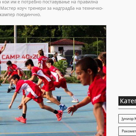
на кои им е потребно поставување на правилна
CAMP
 Мастер коуч тренери за надградба на техничко-
 кампер поединчно.
COMPLE
EDITIO
CAMP
Кате
Јуниор 
Ракомет