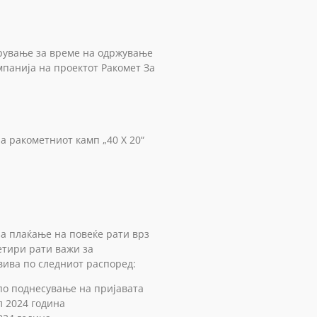
урување за време на одржување
мпанија на проектот Ракомет За
а ракометниот камп „40 Х 20“
за плаќање на повеќе рати врз
етири рати важи за
вива по следниот распоред:
а по поднесување на пријавата
л 2024 година