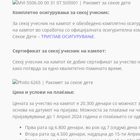
Комплетно осигурување за секој учесник:
За секој учесник на кампот е обезбедено комплетно осиг
на кампот во соработка со официјалната осигурителна ко
Секое Дете –
ТРИГЛАВ ОСИГУРУВАЊЕ
.
Сертификат за секој учесник на кампот:
Секој учесник на кампот ќе добие сертификат за учество н
како потврда за едно квалитетно поминато време.
Цена и услови на плаќање:
Цената за учество на кампот е 20.300 денари со можност 
основа на датумот на пријава. Можноста за плаќање на ч
пријавувување до 1 Април 2024 година и плаќањето се од
Прва рата од 6.800 денари, во рок од 7 (седум) ден
Втора рата од 4.500 денари, најдоцна до 15-ти Апри