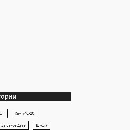
TE OFFER FOR THE 5th
N OF THE “40×20” HANDBALL
гории
Куп
Камп 40х20
 За Секое Дете
Школа