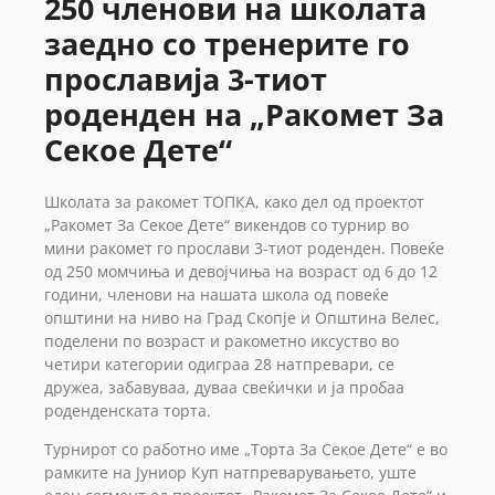
250 членови на школaта
заедно со тренерите го
прославија 3-тиот
роденден на „Ракомет За
Секое Дете“
Школата за ракомет ТОПКА, како дел од проектот
„Ракомет За Секое Дете“ викендов со турнир во
мини ракомет го прослави 3-тиот роденден. Повеќе
од 250 момчиња и девојчиња на возраст од 6 до 12
години, членови на нашата школа од повеќе
општини на ниво на Град Скопје и Општина Велес,
поделени по возраст и ракометно иксуство во
четири категории одиграа 28 натпревари, се
дружеа, забавуваа, дуваа свеќички и ја пробаа
роденденската торта.
Турнирот со работно име „Торта За Секое Дете“ е во
рамките на Јуниор Куп натпреварувањето, уште