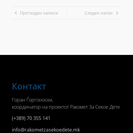
Претходен написи
Следен напис
Контакт
Горан Ѓоргоноски,
координатор на проектот Ракомет За Секое Дете
(+389) 70 355 141
info@rakometzasekoedete.mk