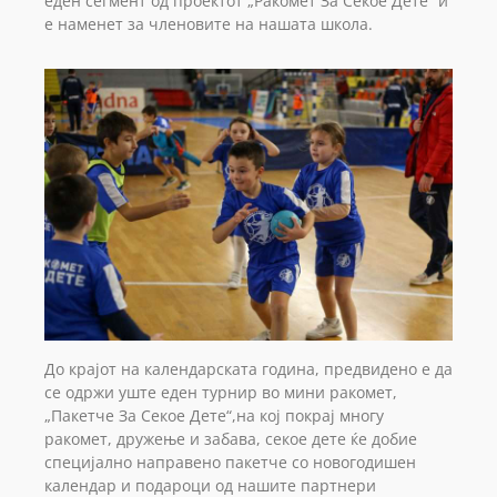
еден сегмент од проектот „Ракомет За Секое Дете“ и
е наменет за членовите на нашата школа.
До крајот на календарската година, предвидено е да
се одржи уште еден турнир во мини ракомет,
„Пакетче За Секое Дете“,на кој покрај многу
ракомет, дружење и забава, секое дете ќе добие
специјално направено пакетче со новогодишен
календар и подароци од нашите партнери