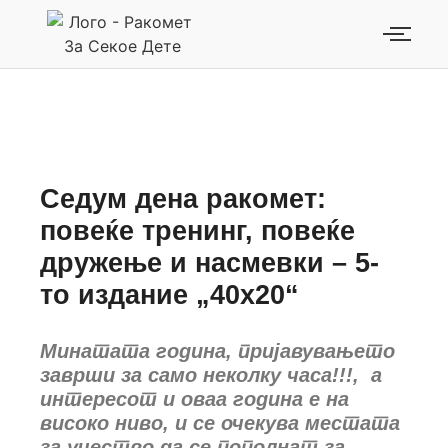
Седум дена ракомет:
повеќе тренинг, повеќе
дружење и насмевки – 5-
то издание „40х20“
Минатата година, пријавувањето
заврши за само неколку часа!!!, а
интересот и оваа година е на
високо ниво, и се очекува местата
за учество да се пополнат за