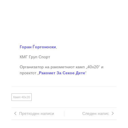
Горан Ѓоргоноски
,
КМГ Груп Спорт
Организатор на ракометниот камп „40х20“ и
проектот „
Ракомет За Секое Дете
“
Камп 40х20
Претходен написи
Следен напис