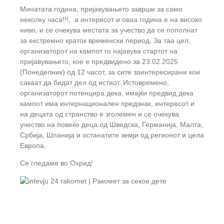
Минатата година, пријавувањето заврши за само
неколку часа!!!, а интересот и оваа година е на високо
ниво, и се очекува местата за учество да се пополнат
за екстремно краток временски период. За таа цел,
организаторот на кампот го најавува стартот на
пријавувањето, кое е предвидено за 23.02.2025
(Понеделник) од 12 часот, за сите заинтересирани кои
сакаат да бидат дел од истиот. Истовремено,
организаторот потенцира дека, имајќи предвид дека
кампот има интернационален предзнак, интересот и
на децата од странство е зголемен и се очекува
учество на повеќе деца од Шведска, Германија, Малта,
Србија, Шпанија и останатите земји од регионот и цела
Европа.
Се гледаме во Охрид!