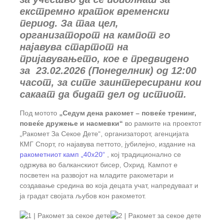
екстремно краток временски
период. За таа цел,
организаторот на кампот го
најавува стартот на
пријавувањето, кое е предвидено
за 23.02.2026 (Понеделник) од 12:00
часот, за сите заинтересирани кои
сакаат да бидат дел од истиот.
Под мотото
„Седум дена ракомет – повеќе тренинг,
повеќе дружење и насмевки“
во рамките на проектот
„Ракомет За Секое Дете“, организаторот, агенцијата
КМГ Спорт, го најавува петтото, јубилејно, издание на
ракометниот камп „40х20“
, кој традиционално се
одржува во балканскиот бисер, Охрид. Кампот е
посветен на развојот на младите ракометари и
создавање средина во која децата учат, напредуваат и
ја градат својата љубов кон ракометот.