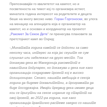
Препознавајќи го квалитетот на кампот, но и
посветеноста на тимот кој го организира истиот,
минатата година интересот на родителите и децата
беше на многу високо ниво.
Горан Ѓоргоноски
, во улога
на менаџер на агенцијата која е организатор на
кампот, но и основач и координатор на проектот
„
Ракомет За Секое Дете
“ ги пренесува плановите за
претстојниот камп во Охрид:
-„
Минатата година кампот се пополни за само
неколку часа, интерес за која јас сеуште не сум
слушнал или забележал на друго место. Тоа
покажува дека во Македонија ракометот е
навистина популарен, но покажува и дека ние како
организација создадовме проект кој е високо
позициониран. Секако, нашата амбиција е секоја
година да бидеме поквалитетни, а програмата да
биде посодржајна. Имајќи предвид дека имаме деца
кои се присутни на секое издание од стартот на
овој проект, во 2022-ра година, ние како
организација практично растеме заедно со нашите