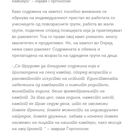
кампери
“ – изјави Ѓоргоноски.
Како содржина на кампот, посебно внимание се
обрнува на индивидуалниот пристап во работата со
учесниците од повозрасните групи, работа во мали
групи, поделени според позицијата која ја практикуваат
во ракометот. Тоа го прави овој камп уникатен, многу
квалитетен и продуктивен. Но, на кампот во Охрид
нема само ракомет. Содржината е обемна и
прилагодена на возраста на одредени групи на деца.
-„
Се трудиме да понудиме содржина која е
прилагодена на секој кампер, според возраста и
ракометното искуство на истиот. Единствената
забелешка од камперите и нивните родители,
минатата година, беше времетраењето на
кампот. За таа цел, оваа година, наместо шест,
кампот ќе трае седум дена, што ќе овозможи
повеќе тренинг, повеќе можности за индивидуален
напредок, повеќе дружење, забава и конечно повеќе
насмевки на лицата на нашите кампери, како мисија
на овој проект
“ – заврши Ѓоргоноски.