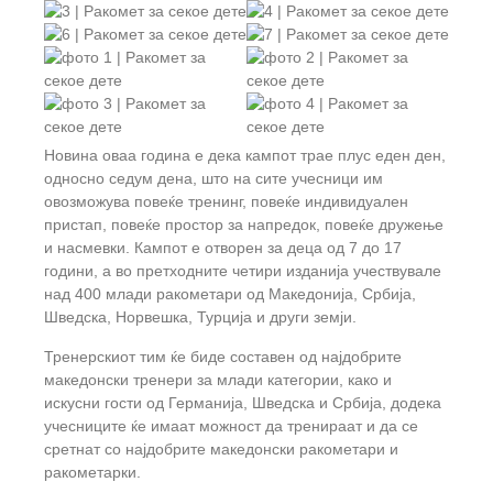
Новина оваа година е дека кампот трае плус еден ден,
односно седум дена, што на сите учесници им
овозможува повеќе тренинг, повеќе индивидуален
пристап, повеќе простор за напредок, повеќе дружење
и насмевки. Кампот е отворен за деца од 7 до 17
години, а во претходните четири изданија учествувале
над 400 млади ракометари од Македонија, Србија,
Шведска, Норвешка, Турција и други земји.
Тренерскиот тим ќе биде составен од најдобрите
македонски тренери за млади категории, како и
искусни гости од Германија, Шведска и Србија, додека
учесниците ќе имаат можност да тренираат и да се
сретнат со најдобрите македонски ракометари и
ракометарки.