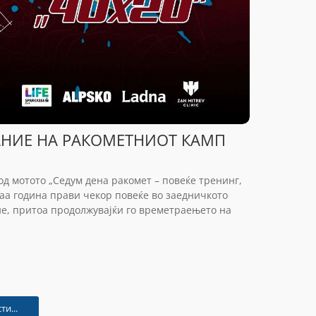
ДАНИЕ НА РАКОМЕТНИОТ КАМП
Под мотото „Седум дена ракомет – повеќе тренинг,
ваа година прави чекор повеќе во заедничкото
ние, притоа продолжувајќи го времетраењето на
и...