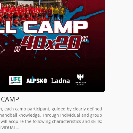
 CAMP
, each camp participant, guided by clearly defined
ir handball knowledge. Through individual and group
 will acquire the following characteristics and skills:
VIDUAL...