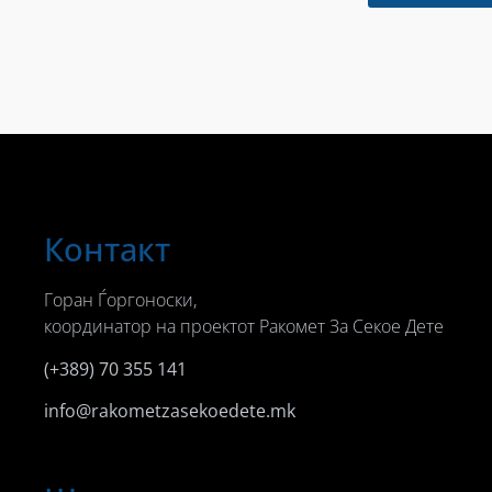
Контакт
Горан Ѓоргоноски,
координатор на проектот Ракомет За Секое Дете
(+389) 70 355 141
info@rakometzasekoedete.mk