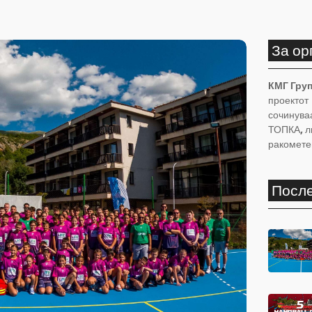
За ор
КМГ Груп
проектот 
сочинува
ТОПКА
,
л
ракомете
После