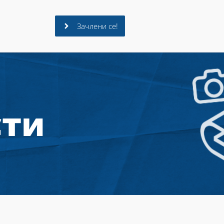
Зачлени се!
сти