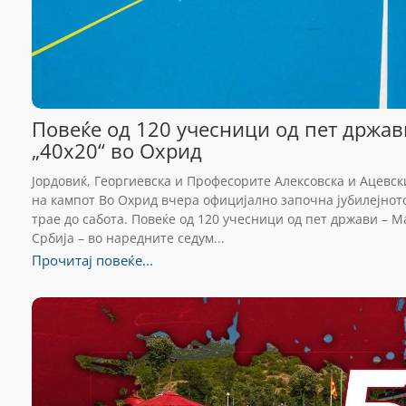
Повеќе од 120 учесници од пет држави
„40х20“ во Охрид
Јордовиќ, Георгиевска и Професорите Алексовска и Ацевски
на кампот Во Охрид вчера официјално започна јубилејното,
трае до сабота. Повеќе од 120 учесници од пет држави – М
Србија – во наредните седум...
Прочитај повеќе...