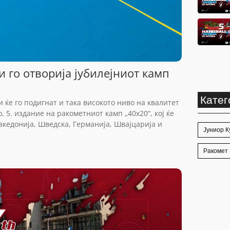
 го отворија јубилејниот камп
Катег
 ќе го подигнат и така високото ниво на квалитет
 5. издание на ракометниот камп „40х20“, кој ќе
акедонија, Шведска, Германија, Швајцарија и
Јуниор К
Ракомет 