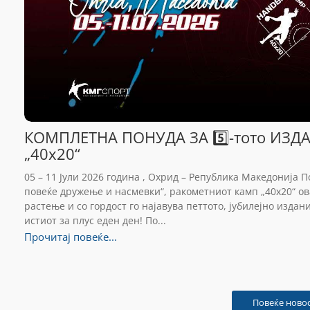
КОМПЛЕТНА ПОНУДА ЗА 5️⃣-тото ИЗ
„40х20“
05 – 11 Јули 2026 година , Охрид – Република Македонија 
повеќе дружење и насмевки“, ракометниот камп „40х20“ о
растење и со гордост го најавува петтото, јубилејно изда
истиот за плус еден ден! По...
Прочитај повеќе...
Повеќе новост