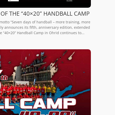
 OF THE “40×20” HANDBALL CAMP
 motto “Seven days of handball – more training, more
 announces its fifth, anniversary edition, extended
the “40×20” Handball Camp in Ohrid continues to...