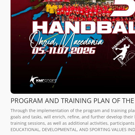
PROGRAM AND TRAINING PLAN OF THE
Through the implementation of the program and training plan
goals and tasks, will enrich, refine, and further develop the
training sessions, as well as additional activities, participants
EDUCATIONAL, DEVELOPMENTAL, AND SPORTING VALUES INDI