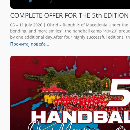
COMPLETE OFFER FOR THE 5th EDITION
05 – 11 July 2026 | Ohrid – Republic of Macedonia Under the
bonding, and more smiles”, the handball camp “40×20” proudly
by one additional day.After four highly successful editions, 
Прочитај повеќе...